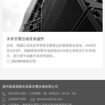
未來音響設備發展趨勢
目前，我國已成為世界專業音響產品的重要製造基地，2006年
至2016年，我國專業音響市場規模由104億元增長至278.98億
元，是行業中為數不多的持續保…
2023年06月17日
廣州羞羞视频在线看音響設備有限公司
400-662-3006（工作時間：周一至周五9：00-18：30）
13006879390
deweyon@126.com
公司地址：廣州市白雲區江高鎮大龍頭村青龍街1號